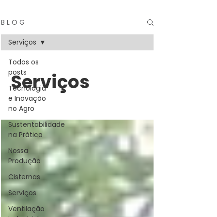
B L O G
Serviços
Todos os
posts
Serviços
Tecnologia
e Inovação
no Agro
Sustentabilidade
na Prática
Nossa
Produção
Cisternas
Serviços
Ventilação