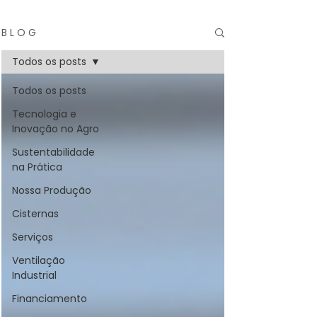
B L O G
Todos os posts
Todos os posts
Tecnologia e
Inovação no Agro
Sustentabilidade
na Prática
Nossa Produção
Cisternas
Serviços
Ventilação
Industrial
Financiamento