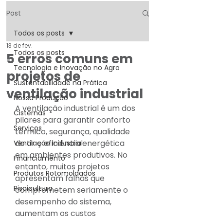
Post
Todos os posts
13 de fev.
Todos os posts
5 erros comuns em
Tecnologia e Inovação no Agro
projetos de
Sustentabilidade na Prática
ventilação industrial
Nossa Produção
A ventilação industrial é um dos 
Cisternas
pilares para garantir conforto 
Serviços
térmico, segurança, qualidade 
do ar e eficiência energética 
Ventilação Industrial
em ambientes produtivos. No 
Financiamento
entanto, muitos projetos 
Produtos Rotomoldados
apresentam falhas que 
Piscicultura
comprometem seriamente o 
desempenho do sistema, 
aumentam os custos 