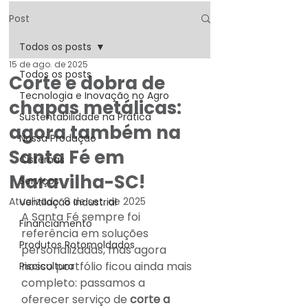
Post
Todos os posts
15 de ago. de 2025
Todos os posts
Corte e dobra de
Tecnologia e Inovação no Agro
chapas metálicas:
Sustentabilidade na Prática
agora também na
Nossa Produção
Santa Fé em
Cisternas
Maravilha-SC!
Serviços
Atualizado:
8 de set. de 2025
Ventilação Industrial
A Santa Fé sempre foi 
Financiamento
referência em soluções 
Produtos Rotomoldados
personalizadas, mas agora 
nosso portfólio ficou ainda mais 
Piscicultura
completo: passamos a 
oferecer serviço de 
corte a 