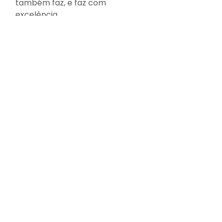
também faz, e faz com 
excelência.
dobra de chapa matálica
corte a laser
corte e dobra
serviço de corte e dobra em maravilha sc
Serviços
Ver tudo
Posts recentes