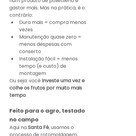
num produto de polietileno é 
gastar mais. Mas na prática, é o 
contrário:
Dura mais = compra menos 
vezes
Manutenção quase zero = 
menos despesas com 
conserto
Instalação fácil = menos 
tempo (e custo) de 
montagem
Ou seja: você 
investe uma vez e 
colhe os frutos por muito mais 
tempo
.
Feito para o agro, testado 
no campo 
Aqui na 
Santa Fé
, usamos o 
processo de rotomoldagem, 