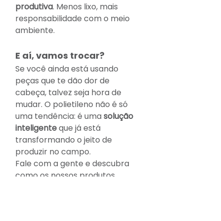
produtiva
. Menos lixo, mais 
responsabilidade com o meio 
ambiente
.
E aí, vamos trocar?
Se você ainda está usando 
peças que te dão dor de 
cabeça, talvez seja hora de 
mudar. O polietileno não é só 
uma tendência: é uma 
solução 
inteligente
 que já está 
transformando o jeito de 
produzir no campo.
Fale com a gente e descubra 
como os nossos produtos 
podem 
trazer mais 
durabilidade, economia e 
praticidade
 pra sua 