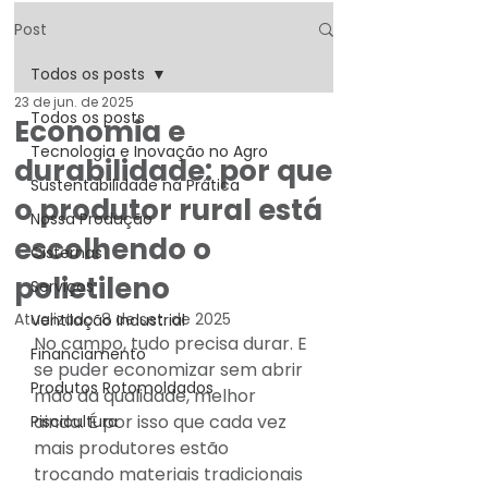
Post
Todos os posts
23 de jun. de 2025
Todos os posts
Economia e
Tecnologia e Inovação no Agro
durabilidade: por que
Sustentabilidade na Prática
o produtor rural está
Nossa Produção
escolhendo o
Cisternas
polietileno
Serviços
Atualizado:
8 de set. de 2025
Ventilação Industrial
No campo, tudo precisa durar. E 
Financiamento
se puder economizar sem abrir 
Produtos Rotomoldados
mão da qualidade, melhor 
ainda. É por isso que cada vez 
Piscicultura
mais produtores estão 
trocando materiais tradicionais 